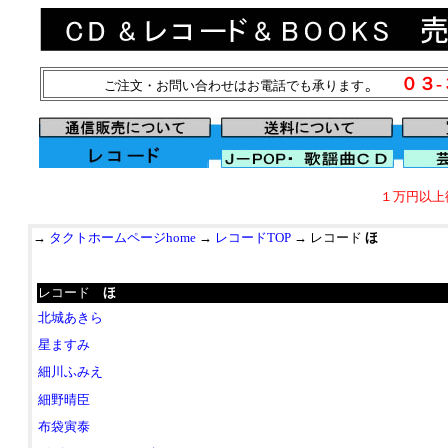
。
０３
ご注文・お問い合わせはお電話でも承ります
１万円以上
→
タクトホームページhome
→
レコードTOP
→ レコード
ほ
レコード
ほ
北城あきら
星ますみ
細川ふみえ
細野晴臣
布袋寅泰