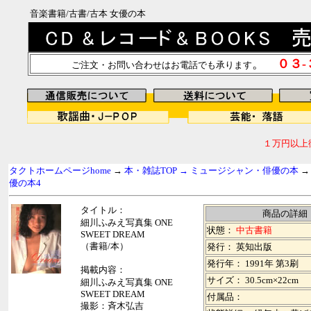
音楽書籍/古書/古本 女優の本
。
０３
ご注文・お問い合わせはお電話でも承ります
１万円以上
タクトホームページhome
→
本・雑誌TOP →
ミュージシャン・俳優の本
優の本4
タイトル：
商品の詳細
細川ふみえ写真集 ONE
状態：
中古書籍
SWEET DREAM
（書籍/本）
発行： 英知出版
発行年： 1991年 第3刷
掲載内容：
サイズ： 30.5cm×22cm
細川ふみえ写真集 ONE
SWEET DREAM
付属品：
撮影：斉木弘吉