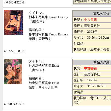
状態詳細： 経年少々黄ば
4-7542-1320-3
タイトル：
商品の詳細
杉本彩写真集 Tango Ecstasy
状態：
中古書籍
（書籍/本）
発行： 音楽専科社
掲載内容：
発行年： 2002年
杉本彩写真集 Tango Ecstasy
サイズ： 30.5cm×23.5cm
撮影：管野秀夫
付属品：
状態詳細： 経年少々傷み
4-87279-108-8
タイトル：
商品の詳細
紗倉涼子写真集 Exist
状態：
中古書籍
（書籍/本）
発行： 音楽専科社
掲載内容：
発行年： 1995年
紗倉涼子写真集 Exist
サイズ： 31.5cm×23cm
撮影：マイケル田中
付属品：
状態詳細： 背ワレ・落丁
焼け
4-900343-72-2