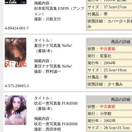
掲載内容：
サイズ： 37.5cm×27cm
杉本彩写真集 ENFIN（アンフ
ェン）
付属品： 帯
撮影：川島文行
状態詳細： カバー少々折
み
4-89424-001-7
タイトル：
商品の詳細
夏目ナナ写真集 NaNa!
状態：
中古書籍
（書籍/本）
発行： 双葉社
掲載内容：
発行年： 2004年
夏目ナナ写真集 NaNa!
サイズ： 25.5cm×19cm
撮影：野村誠一
付属品： 帯
状態詳細： 少々傷み
4-575-29695-3
タイトル：
商品の詳細
吹石一恵写真集 FUKIISHI
状態：
中古書籍
（書籍/本）
発行： 小学館
掲載内容：
発行年： 2002年
吹石一恵写真集 FUKIISHI
サイズ： 28.5cm×21.5cm
撮影：西田幸樹