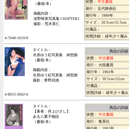
状態：
中古書籍
（書籍/本）
発行： 近代映画社
掲載内容：
発行年： 1989年
深野晴美写真集 CHAPTER2
サイズ： 26.5cm×21.5cm
撮影：荒木英仁
付属品：
状態詳細： 経年少々傷み
4-7648-1619-9
タイトル：
商品の詳細
水原ゆう紀写真集 綺想曲
状態：
中古書籍
（書籍/本）
発行： 大陸書房
掲載内容：
発行年： 1992年
水原ゆう紀写真集 綺想曲
サイズ： 30.5cm×22cm
撮影：青野武雄
付属品：
状態詳細： 経年少々傷み
4-8033-3842-6
タイトル：
商品の詳細
【著者：井上ひさし】
状態：
中古書籍
ある八重子物語
発行： 集英社
（書籍/本）
発行年： 1992年