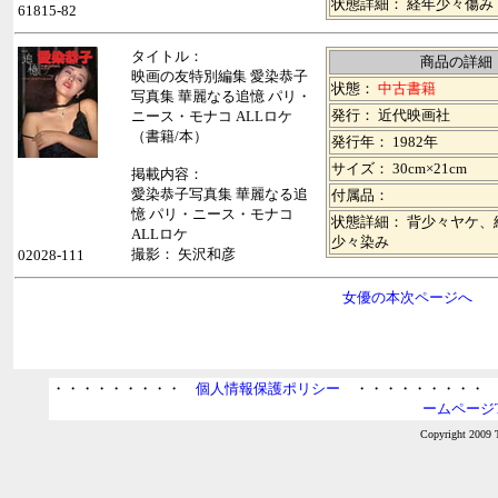
状態詳細： 経年少々傷み
61815-82
タイトル：
商品の詳細
映画の友特別編集 愛染恭子
状態：
中古書籍
写真集 華麗なる追憶 パリ・
発行： 近代映画社
ニース・モナコ ALLロケ
（書籍/本）
発行年： 1982年
サイズ： 30cm×21cm
掲載内容：
愛染恭子写真集 華麗なる追
付属品：
憶 パリ・ニース・モナコ
状態詳細： 背少々ヤケ、
ALLロケ
少々染み
撮影： 矢沢和彦
02028-111
女優の本次ページへ
・・・・・・・・・
個人情報保護ポリシー
・・・・・・・・
ームページT
Copyright 2009 T