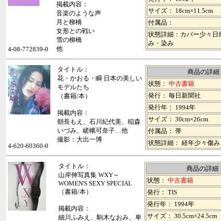
掲載内容：
サイズ： 18cm×11.5cm
音楽のような声
月と柳橋
付属品：
女形との戦い
状態詳細：カバー少々日
雪の柳橋
み・染み
他
4-08-772839-0
タイトル：
商品の詳細
花・かおる・瞬 日本の美しい
状態：
中古書籍
モデルたち
発行： 毎日新聞社
（書籍/本）
発行年： 1994年
掲載内容：
サイズ： 30cm×26cm
朝長もえ、石川紀代美、稲森
いづみ、嵯峨可奈子…他
付属品： 帯
撮影：大出一博
状態詳細： 経年少々傷み
4-620-60360-0
タイトル：
商品の詳細
山岸伸写真集 WXY～
状態：
中古書籍
WOMEN'S SEXY SPECIAL
（書籍/本）
発行： TIS
発行年： 1994年
掲載内容：
サイズ： 30.5cm×24.5cm
細川ふみえ、駒木なおみ、卑