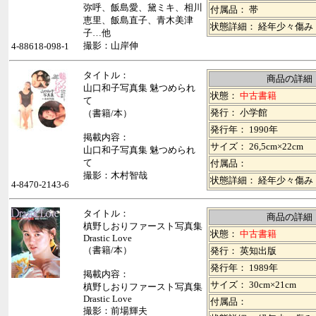
弥呼、飯島愛、黛ミキ、相川
付属品： 帯
恵里、飯島直子、青木美津
状態詳細： 経年少々傷み
子…他
撮影：山岸伸
4-88618-098-1
タイトル：
商品の詳細
山口和子写真集 魅つめられ
状態：
中古書籍
て
発行： 小学館
（書籍/本）
発行年： 1990年
掲載内容：
サイズ： 26,5cm×22cm
山口和子写真集 魅つめられ
て
付属品：
撮影：木村智哉
状態詳細： 経年少々傷み
4-8470-2143-6
タイトル：
商品の詳細
槙野しおりファースト写真集
状態：
中古書籍
Drastic Love
（書籍/本）
発行： 英知出版
発行年： 1989年
掲載内容：
サイズ： 30cm×21cm
槙野しおりファースト写真集
Drastic Love
付属品：
撮影：前場輝夫