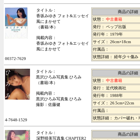
タイトル：
商品の詳細
香坂みゆき フォト&エッセイ
状態：
中古書籍
風にまかせて
発行： ペップ出版
（書籍/本）
発行年： 1979年
掲載内容：
サイズ： 26cm×18cm
香坂みゆき フォト&エッセイ
風にまかせて
付属品：
状態詳細： 経年少々傷み
00372-7629
タイトル：
商品の詳細
黒沢ひろみ写真集 ひろみ
状態：
中古書籍
（書籍/本）
発行： 近代映画社
掲載内容：
発行年： 1988年
黒沢ひろみ写真集 ひろみ
サイズ： 26.5cm×22cm
撮影：佐藤健
付属品：
状態詳細： カバー破れ・
4-7648-1529
タイトル：
商品の詳細
深野晴美写真集 CHAPTER2