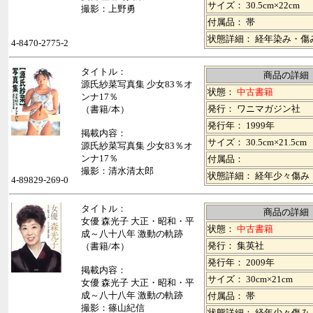
サイズ： 30.5cm×22cm
撮影：上野勇
付属品： 帯
状態詳細： 経年染み・傷
4-8470-2775-2
タイトル：
商品の詳細
源氏紗菜写真集 少女83％オ
状態：
中古書籍
ンナ17％
発行： ワニマガジン社
（書籍/本）
発行年： 1999年
掲載内容：
サイズ： 30.5cm×21.5cm
源氏紗菜写真集 少女83％オ
ンナ17％
付属品：
撮影：清水清太郎
状態詳細： 経年少々傷み
4-89829-269-0
タイトル：
商品の詳細
女優 森光子 大正・昭和・平
状態：
中古書籍
成～八十八年 激動の軌跡
発行： 集英社
（書籍/本）
発行年： 2009年
掲載内容：
サイズ： 30cm×21cm
女優 森光子 大正・昭和・平
成～八十八年 激動の軌跡
付属品： 帯
撮影：篠山紀信
状態詳細： 経年少々傷み