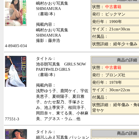
嶋村かおり写真集
状態：
中古書籍
SHIMAMURA
（書籍/本）
発行： ビックマン
発行年： 1990年
掲載内容：
サイズ： 21cm×30cm
嶋村かおり写真集
SHIMAMURA
付属品：
撮影：藤井浩
状態詳細： 経年少々傷み
4-89405-034
タイトル：
商品の詳細
池谷朗写真集 GIRLS NOW
状態：
中古書籍
PARTⅡWILD GIRLS
（書籍/本）
発行： ブロンズ社
発行年： 1978年
掲載内容：
サイズ： 30cm×22cm
浅野ゆう子、鹿間ケイ、宇佐
美恵子、夏樹陽子、夏目雅
付属品：
子、かたせ梨乃、手塚さと
状態詳細： 経年傷み・角
み、池上季実子、桜田淳子、
背ヤケ
岡田奈々、東てる美、小林麻
美、アグネス・ラム…他
77551-3
タイトル：
商品の詳細
細川ふみえ写真集 パッション