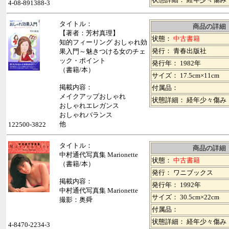
4-08-891388-3
タイトル：
商品の詳細
【著者：芳村真理】
状態：
中古書籍
知的フィーリング おしゃれ効
発行： 青春出版社
果入門～魅きつける女のチェ
ック・ポイント
発行年： 1982年
（書籍/本）
サイズ： 17.5cm×11cm
掲載内容：
付属品：
メイクアップおしゃれ
状態詳細： 経年少々傷み
おしゃれエレガンス
おしゃれバランス
他
122500-3822
タイトル：
商品の詳細
中村通代写真集 Marionette
状態：
中古書籍
（書籍/本）
発行： ワニブックス
掲載内容：
発行年： 1992年
中村通代写真集 Marionette
サイズ： 30.5cm×22cm
撮影：奥舜
付属品：
状態詳細： 経年少々傷み
4-8470-2234-3