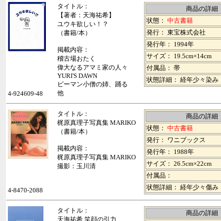
タイトル：
商品の詳細
【著者：天海祐希】
状態：
中古書籍
ユウキ欲しい！？
発行： 東宝株式会社
（書籍/本）
発行年： 1994年
掲載内容：
サイズ： 19.5cm×14cm
稽古場おたく
偉大なるアマミ家の人々
付属品： 帯
YURI'S DAWN
状態詳細： 経年少々染み
ピーマン小僧の姉、踊る
他
4-924609-48
タイトル：
商品の詳細
梶原真理子写真集 MARIKO
状態：
中古書籍
（書籍/本）
発行： ワニブックス
掲載内容：
発行年： 1988年
梶原真理子写真集 MARIKO
サイズ： 26.5cm×22cm
撮影：玉川清
付属品：
状態詳細： 経年少々傷み
4-8470-2088
タイトル：
商品の詳細
天海祐希 笑顔の引力