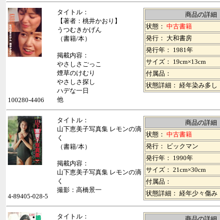
タイトル：
商品の詳細
【著者：桃井かおり】
状態：
中古書籍
うつむきかげん
発行： 大和書房
（書籍/本）
発行年： 1981年
掲載内容：
サイズ： 19cm×13cm
やさしさごっこ
煙草のけむり
付属品：
やさしさ探し
状態詳細： 経年染み多し
ハデな一日
他
100280-4406
タイトル：
商品の詳細
山下恵美子写真集 レモンの滴
状態：
中古書籍
く
発行： ビックマン
（書籍/本）
発行年： 1990年
掲載内容：
サイズ： 21cm×30cm
山下恵美子写真集 レモンの滴
く
付属品：
撮影：高橋景一
状態詳細： 経年少々傷み
4-89405-028-5
タイトル：
商品の詳細