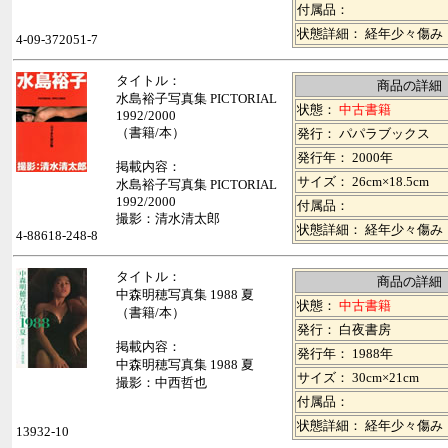
付属品：
状態詳細： 経年少々傷み
4-09-372051-7
タイトル：
商品の詳細
水島裕子写真集 PICTORIAL
状態：
中古書籍
1992/2000
（書籍/本）
発行： パパラブックス
発行年： 2000年
掲載内容：
サイズ： 26cm×18.5cm
水島裕子写真集 PICTORIAL
1992/2000
付属品：
撮影：清水清太郎
状態詳細： 経年少々傷み
4-88618-248-8
タイトル：
商品の詳細
中森明穂写真集 1988 夏
状態：
中古書籍
（書籍/本）
発行： 白夜書房
掲載内容：
発行年： 1988年
中森明穂写真集 1988 夏
サイズ： 30cm×21cm
撮影：中西哲也
付属品：
状態詳細： 経年少々傷み
13932-10