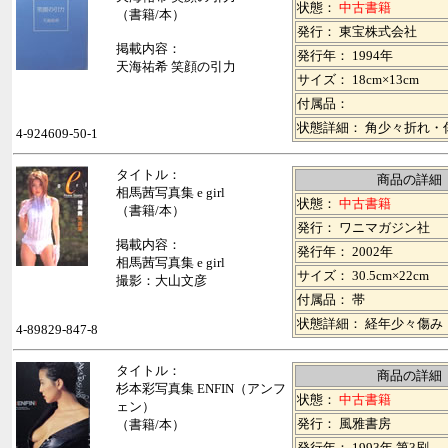
状態：
中古書籍
（書籍/本）
発行： 東宝株式会社
掲載内容：
発行年： 1994年
天海祐希 笑顔の引力
サイズ： 18cm×13cm
付属品：
状態詳細： 角少々折れ・
4-924609-50-1
タイトル：
商品の詳細
相馬茜写真集 e girl
状態：
中古書籍
（書籍/本）
発行： ワニマガジン社
掲載内容：
発行年： 2002年
相馬茜写真集 e girl
サイズ： 30.5cm×22cm
撮影：大山文彦
付属品： 帯
状態詳細： 経年少々傷み
4-89829-847-8
タイトル：
商品の詳細
杉本彩写真集 ENFIN（アンフ
状態：
中古書籍
ェン）
発行： 風雅書房
（書籍/本）
発行年： 1993年 第3刷