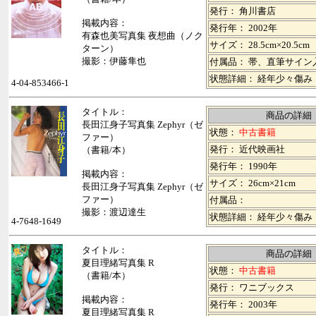
発行： 角川書店
掲載内容：
発行年： 2002年
有森也美写真集 夜想曲（ノク
サイズ： 28.5cm×20.5cm
ターン）
撮影：伊藤隼也
付属品： 帯、直筆サイン
状態詳細： 経年少々傷み
4-04-853466-1
タイトル：
商品の詳細
長田江身子写真集 Zephyr（ゼ
状態：
中古書籍
ファー）
発行： 近代映画社
（書籍/本）
発行年： 1990年
掲載内容：
サイズ： 26cm×21cm
長田江身子写真集 Zephyr（ゼ
ファー）
付属品：
撮影：渡辺達生
状態詳細： 経年少々傷み
4-7648-1649
タイトル：
商品の詳細
夏目理緒写真集 R
状態：
中古書籍
（書籍/本）
発行： ワニブックス
掲載内容：
発行年： 2003年
夏目理緒写真集 R