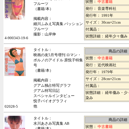
状態：
中古書籍
フルーツ
発行： 音楽専科社
（書籍/本）
発行年： 1991年
掲載内容：
サイズ： 30cm×21cm
細川ふみえ写真集 パッション
フルーツ
付属品：
撮影：山岸伸
状態詳細： 経年少々傷み
4-900343-19-6
タイトル：
商品の詳細
映画の友5月号増刊 ロマン・
状態：
中古書籍
ポルノのアイドル 原悦子特集
発行： 近代映画社
号
（書籍/本）
発行年： 1979年
サイズ： 28cm×21cm
掲載内容：
グアム独占特写グラフ
付属品：
グアム特写日記
状態詳細： 経年傷み・少
スペシャルインタビュー
染み
悦子バイオグラフィ
他
02028-5
タイトル：
商品の詳細
水川あさみ写真集 AB
状態：
中古書籍
（書籍/本）