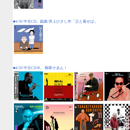
■4/30 中古CD。戯曲/井上ひさし作「父と暮せば」
■4/20 中古CD-R。 柳家小ゑん！