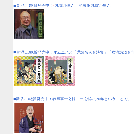
■
新品CD絶賛発売中！
<
柳家小里ん「私家版 柳家小里ん」
■
新品CD絶賛発売中！
オムニバス
「講談名人名演集」「女流講談名
■
新品CD絶賛発売中！
春風亭一之輔「一之輔の,20年ということで」