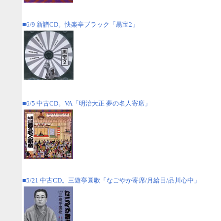
■6/9 新譜CD。快楽亭ブラック「黒宝2」
■6/5 中古CD。VA「明治大正 夢の名人寄席」
■5/21 中古CD。三遊亭圓歌「なごやか寄席/月給日/品川心中」