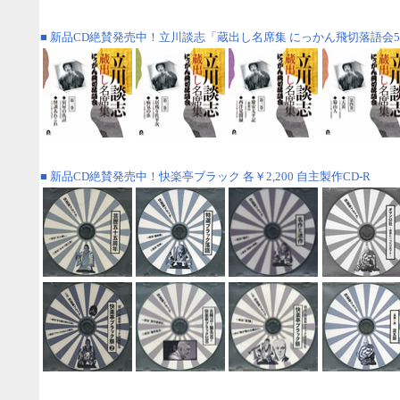
■
新品CD絶賛発売中！
立川談志「蔵出し名席集 にっかん飛切落語会
■
新品CD絶賛発売中！
快楽亭ブラック
各￥2,200 自主製作CD-R