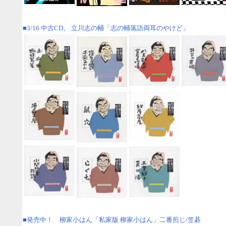
■3/16 中古CD。 立川志の輔「志の輔落語両耳のやけど」
■発売中！
柳家小はん「私家版 柳家小はん」二番煎じ/笠碁