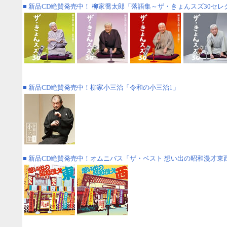
■ 新品CD絶賛発売中！
柳家喬太郎「落語集～ザ・きょんスズ30セレクト
■ 新品CD絶賛発売中！
柳家小三治「令和の小三治1」
■ 新品CD絶賛発売中！
オムニバス
「ザ・ベスト 想い出の昭和漫才東