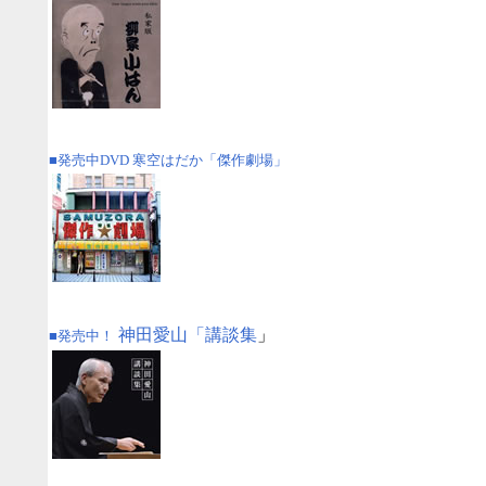
■発売中DVD
寒空はだか「傑作劇場」
神田愛山「講談集
」
■
発売中！