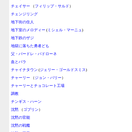
チェイサー
（
フィリップ・サルド
）
チェンジリング
地下街の住人
地下室のメロディー
(
ミシェル・マーニュ
)
地下鉄のザジ
地獄に落ちた勇者ども
父・パードレ・パドローネ
血とバラ
チャイナタウン
(
ジェリー・ゴールドスミス
)
チャーリー
（
ジョン・バリー
）
チャーリーとチョコレート工場
調教
チンギス・ハーン
沈黙
（
ゴブリン
）
沈黙の官能
沈黙の戦艦