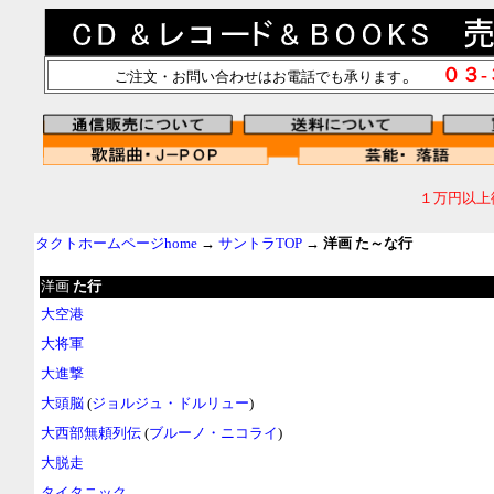
。
０３
ご注文・お問い合わせはお電話でも承ります
１万円以上
タクトホームページhome
→
サントラTOP
→
洋画 た～な行
洋画
た行
大空港
大将軍
大進撃
大頭脳
(
ジョルジュ・ドルリュー
)
大西部無頼列伝
(
ブルーノ・ニコライ
)
大脱走
タイタニック