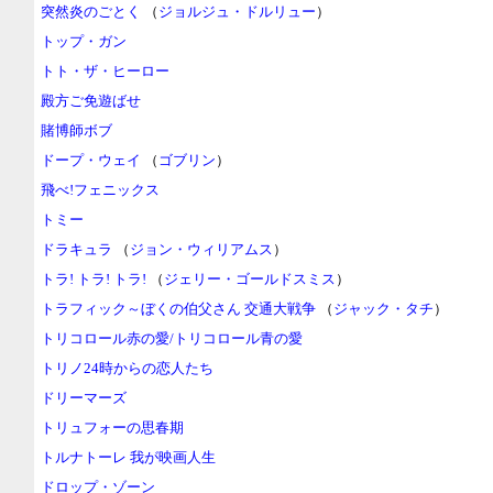
突然炎のごとく
（
ジョルジュ・ドルリュー
）
トップ・ガン
トト・ザ・ヒーロー
殿方ご免遊ばせ
賭博師ボブ
ドープ・ウェイ
（
ゴブリン
）
飛べ!フェニックス
トミー
ドラキュラ
（
ジョン・ウィリアムス
）
トラ! トラ! トラ!
（
ジェリー・ゴールドスミス
）
トラフィック～ぼくの伯父さん 交通大戦争
（
ジャック・タチ
）
トリコロール赤の愛/トリコロール青の愛
トリノ24時からの恋人たち
ドリーマーズ
トリュフォーの思春期
トルナトーレ 我が映画人生
ドロップ・ゾーン