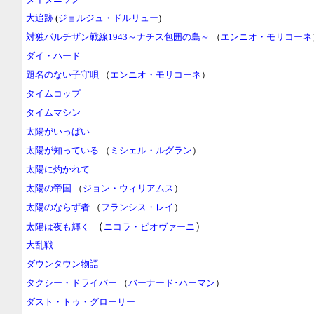
大追跡
(
ジョルジュ・ドルリュー
)
対独パルチザン戦線1943～ナチス包囲の島～
（
エンニオ・モリコーネ
ダイ・ハード
題名のない子守唄
（
エンニオ・モリコーネ
）
タイムコップ
タイムマシン
太陽がいっぱい
太陽が知っている
（
ミシェル・ルグラン
）
太陽に灼かれて
太陽の帝国
（
ジョン・ウィリアムス
）
太陽のならず者
（
フランシス・レイ
）
（
）
太陽は夜も輝く
ニコラ・ピオヴァーニ
大乱戦
ダウンタウン物語
タクシー・ドライバー
（
バーナード･ハーマン
）
ダスト・トゥ・グローリー