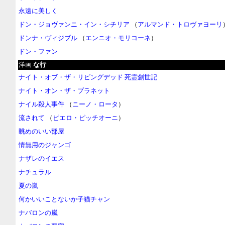
永遠に美しく
ドン・ジョヴァンニ・イン・シチリア
（
アルマンド・トロヴァヨーリ
ドンナ・ヴィジブル
（
エンニオ・モリコーネ
）
ドン・ファン
洋画
な行
ナイト・オブ・ザ・リビングデッド 死霊創世記
ナイト・オン・ザ・プラネット
ナイル殺人事件
（
ニーノ・ロータ
）
流されて
（
ピエロ・ピッチオーニ
）
眺めのいい部屋
情無用のジャンゴ
ナザレのイエス
ナチュラル
夏の嵐
何かいいことないか子猫チャン
ナバロンの嵐