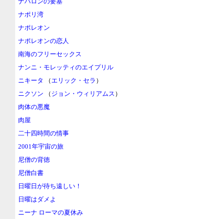
ナバロンの要塞
ナポリ湾
ナポレオン
ナポレオンの恋人
南海のフリーセックス
ナンニ・モレッティのエイプリル
ニキータ
（
エリック・セラ
）
ニクソン
（
ジョン・ウィリアムス
）
肉体の悪魔
肉屋
二十四時間の情事
2001年宇宙の旅
尼僧の背徳
尼僧白書
日曜日が待ち遠しい！
日曜はダメよ
ニーナ ローマの夏休み