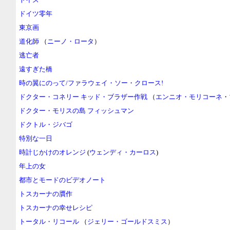
ドイツ零年
東京画
道化師
（
ニーノ・ロータ
）
逃亡者
遠すぎた橋
時の翼にのって/ファラウェイ・ソー・クロース!
ドクター・コネリー キッド・ブラザー作戦
（
エンニオ・モリコーネ
・
ドクター・モリスの島 フィッシュマン
ドクトル・ジバゴ
特別な一日
時計じかけのオレンジ
(
ウェンディ・カーロス
)
年上の女
都市とモードのビデオノート
トスカーナの贋作
トスカーナの幸せレシピ
トータル・リコール
（
ジェリー・ゴールドスミス
）