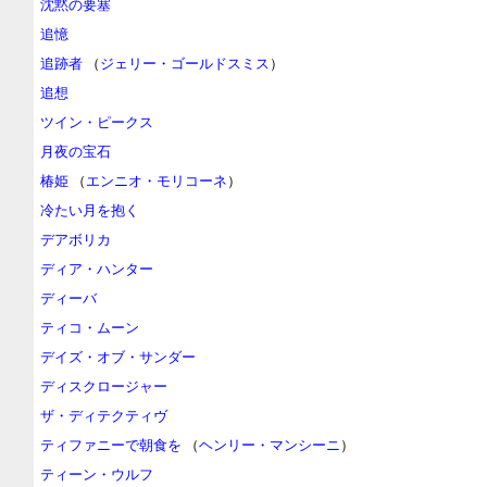
沈黙の要塞
追憶
追跡者
（
ジェリー・ゴールドスミス
）
追想
ツイン・ピークス
月夜の宝石
椿姫
（
エンニオ・モリコーネ
）
冷たい月を抱く
デアボリカ
ディア・ハンター
ディーバ
ティコ・ムーン
デイズ・オブ・サンダー
ディスクロージャー
ザ・ディテクティヴ
ティファニーで朝食を
（
ヘンリー・マンシーニ
）
ティーン・ウルフ