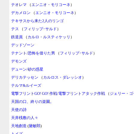
テオレマ
（
エンニオ・モリコーネ
）
デカメロン
（
エンニオ・モリコーネ
）
テキサスから来た2人のリンゴ
テス
（
フィリップ･サルド
）
鉄道員
（
カルロ・ルスティケッリ
）
デッドゾーン
テナント/恐怖を借りた男
（
フィリップ･サルド
）
デモンズ
デューン/砂の惑星
デリカテッセン
（
カルロス・ダレッシオ
）
テルマ&ルイーズ
電撃フリントGO! GO! 作戦/電撃フリントアタック作戦
（
ジェリー・ゴ
天国の口、終りの楽園。
天使の詩
天井桟敷の人々
天地創造
(
黛敏郎
)
トイズ