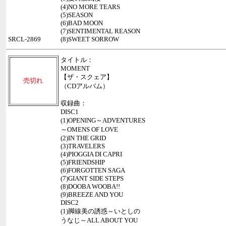
(4)NO MORE TEARS
(5)SEASON
(6)BAD MOON
(7)SENTIMENTAL REASON
SRCL-2869
(8)SWEET SORROW
タイトル：
MOMENT
【ザ・スクェア】
売切れ
（CDアルバム）
収録曲：
DISC1
(1)OPENING～ADVENTURES
～OMENS OF LOVE
(2)IN THE GRID
(3)TRAVELERS
(4)PIOGGIA DI CAPRI
(5)FRIENDSHIP
(6)FORGOTTEN SAGA
(7)GIANT SIDE STEPS
(8)DOOBA WOOBA!!
(9)BREEZE AND YOU
DISC2
(1)脚線美の誘惑～いとしの
うなじ～ALL ABOUT YOU