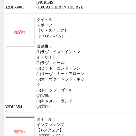
(9)CRISIS
32DH-5001
(10)CATCHER IN THE RYE
タイトル：
スポーツ
【ザ・スクェア】
売切れ
（CDアルバム）
収録曲：
(1)ラヴ・イズ・イン・マ
イ・サイト
(2)ラヴ・オール
(3)ヒット・エンド・ラン
(4)リーヴ・ミー・アローン
(5)オーヴァーヘッド・キッ
ク
(6)ドロップ・ゴール
(7)宝島
(8)キャメル・ランド
(9)雲路
32DH-354
タイトル：
インプレッシブ
【T-スクェア】
売切れ
（CDアルバム）