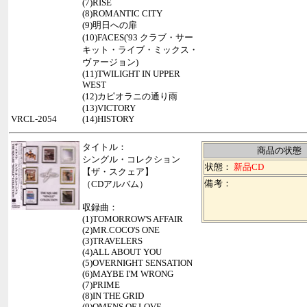
(7)RISE
(8)ROMANTIC CITY
(9)明日への扉
(10)FACES('93 クラブ・サー
キット・ライブ・ミックス・
ヴァージョン)
(11)TWILIGHT IN UPPER
WEST
(12)カピオラニの通り雨
(13)VICTORY
VRCL-2054
(14)HISTORY
タイトル：
商品の状態
シングル・コレクション
状態：
新品CD
【ザ・スクェア】
備考：
（CDアルバム）
収録曲：
(1)TOMORROW'S AFFAIR
(2)MR.COCO'S ONE
(3)TRAVELERS
(4)ALL ABOUT YOU
(5)OVERNIGHT SENSATION
(6)MAYBE I'M WRONG
(7)PRIME
(8)IN THE GRID
(9)OMENS OF LOVE