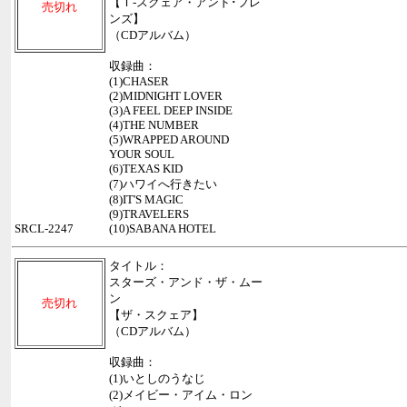
【Ｔ-スクェア・アンド･フレ
売切れ
ンズ】
（CDアルバム）
収録曲：
(1)CHASER
(2)MIDNIGHT LOVER
(3)A FEEL DEEP INSIDE
(4)THE NUMBER
(5)WRAPPED AROUND
YOUR SOUL
(6)TEXAS KID
(7)ハワイへ行きたい
(8)IT'S MAGIC
(9)TRAVELERS
SRCL-2247
(10)SABANA HOTEL
タイトル：
スターズ・アンド・ザ・ムー
ン
売切れ
【ザ・スクェア】
（CDアルバム）
収録曲：
(1)いとしのうなじ
(2)メイビー・アイム・ロン