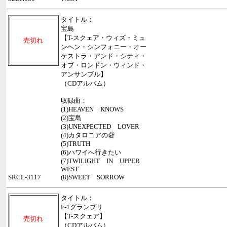
タイトル：
宝島
【T-スクェア・ウィズ・ミュ
売切れ
ンヘン・シンフォニー・オー
ケストラ・アンド・シティ・
オブ・ロンドン・ウィンド・
アンサンブル】
（CDアルバム）
収録曲：
(1)HEAVEN KNOWS
(2)宝島
(3)UNEXPECTED LOVER
(4)カタロニアの砦
(5)TRUTH
(6)ハワイへ行きたい
(7)TWILIGHT IN UPPER
WEST
SRCL-3117
(8)SWEET SORROW
タイトル：
F-1グランプリ
【T-スクェア】
売切れ
（CDアルバム）