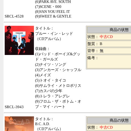
(6)PARK AVE. SOUTH
(7)SCENE・000
(8)VAN YOU FEEL IT
SRCL-4528
(9)SWEET & GENTLE
タイトル：
商品の状態
ブルー・イン・レッド
状態：
中古CD
（CDアルバム）
盤質： B
収録曲：
背帯：
無
(1)バッド・ボーイズ&グッ
備考：
ド・ガールズ
(2)ナイツ・ソング
(3)アンカーズ・シャッフル
(4)メイズ
(5)トオイ・タイコ
(6)サムライ・メトロポリス
(7)カスバの少年
(8)トレラ・アレグレ
(9)フロム・ザ・ボトム・オ
ブ・マイ・ハート
SRCL-3943
タイトル：
商品の状態
B.C. A.D.
状態：
中古CD
（CDアルバム）