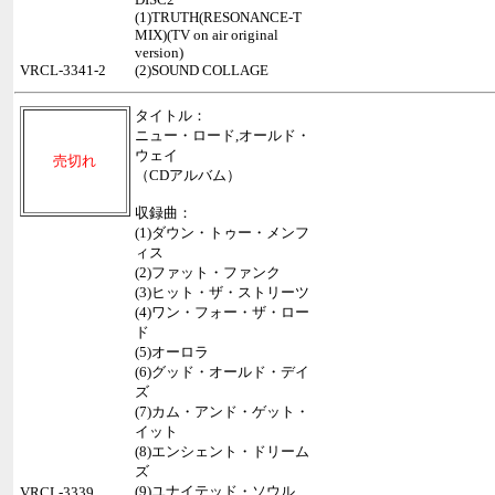
(1)TRUTH(RESONANCE-T
MIX)(TV on air original
version)
VRCL-3341-2
(2)SOUND COLLAGE
タイトル：
ニュー・ロード,オールド・
ウェイ
売切れ
（CDアルバム）
収録曲：
(1)ダウン・トゥー・メンフ
ィス
(2)ファット・ファンク
(3)ヒット・ザ・ストリーツ
(4)ワン・フォー・ザ・ロー
ド
(5)オーロラ
(6)グッド・オールド・デイ
ズ
(7)カム・アンド・ゲット・
イット
(8)エンシェント・ドリーム
ズ
(9)ユナイテッド・ソウル
VRCL-3339