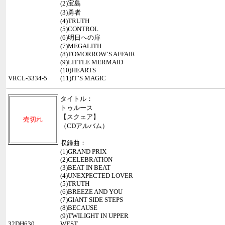
(2)宝島
(3)勇者
(4)TRUTH
(5)CONTROL
(6)明日への扉
(7)MEGALITH
(8)TOMORROW’S AFFAIR
(9)LITTLE MERMAID
(10)HEARTS
VRCL-3334-5
(11)IT’S MAGIC
タイトル：
トゥルース
【スクェア】
売切れ
（CDアルバム）
収録曲：
(1)GRAND PRIX
(2)CELEBRATION
(3)BEAT IN BEAT
(4)UNEXPECTED LOVER
(5)TRUTH
(6)BREEZE AND YOU
(7)GIANT SIDE STEPS
(8)BECAUSE
(9)TWILIGHT IN UPPER
32DH630
WEST