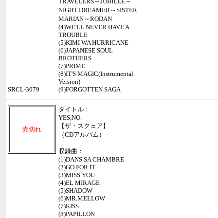
TRAVELERS～JUBILEE～
NIGHT DREAMER～SISTER
MARIAN～RODAN
(4)WE'LL NEVER HAVE A
TROUBLE
(5)KIMI WA HURRICANE
(6)JAPANESE SOUL
BROTHERS
(7)PRIME
(8)IT'S MAGIC(Instrumental
Version)
SRCL-3079
(9)FORGOTTEN SAGA
タイトル：
YES,NO.
【ザ・スクェア】
売切れ
（CDアルバム）
収録曲：
(1)DANS SA CHAMBRE
(2)GO FOR IT
(3)MISS YOU
(4)EL MIRAGE
(5)SHADOW
(6)MR.MELLOW
(7)KISS
(8)PAPILLON