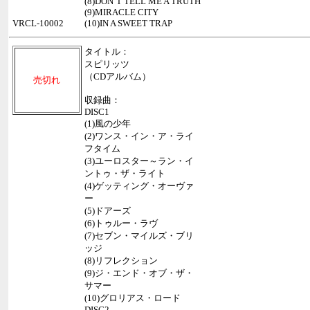
(8)DON’T TELL ME A TRUTH
(9)MIRACLE CITY
VRCL-10002
(10)IN A SWEET TRAP
タイトル：
スピリッツ
（CDアルバム）
売切れ
収録曲：
DISC1
(1)風の少年
(2)ワンス・イン・ア・ライ
フタイム
(3)ユーロスター～ラン・イ
ントゥ・ザ・ライト
(4)ゲッティング・オーヴァ
ー
(5)ドアーズ
(6)トゥルー・ラヴ
(7)セブン・マイルズ・ブリ
ッジ
(8)リフレクション
(9)ジ・エンド・オブ・ザ・
サマー
(10)グロリアス・ロード
DISC2