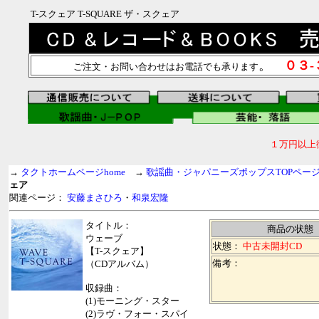
T-スクェア T-SQUARE ザ・スクェア
。
０３
ご注文・お問い合わせはお電話でも承ります
１万円以上
→
タクトホームページhome
→
歌謡曲・ジャパニーズポップスTOPペー
ェア
関連ページ：
安藤まさひろ
・
和泉宏隆
タイトル：
商品の状態
ウェーブ
状態：
中古未開封CD
【T-スクェア】
備考：
（CDアルバム）
収録曲：
(1)モーニング・スター
(2)ラヴ・フォー・スパイ