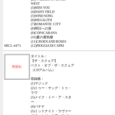
WEST
(3)MISS YOU
(4)DAISY FIELD
(5)WIND SONG
(6)MEGALITH
(7)ROMANTIC CITY
(8)明日への扉
(9)COPACABANA
(10)夏の蜃気楼
(11)CROEN AND ROSES
SRCL-4473
(12)PIOGGIA DI CAPRI
タイトル：
【ザ・スクェア】
ベスト・オブ・ザ・スクェア
売切れ
（CDアルバム）
収録曲：
(1)マジック
(2)トゥー・ヤング・トゥ・
ラヴ
(3)メイク・ミー・ア・スタ
ー
(4)バナナ
(5)ミッドナイト・ラヴァー