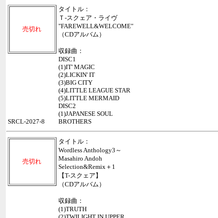
タイトル：
Ｔ-スクェア・ライヴ
"FAREWELL&WELCOME"
売切れ
（CDアルバム）
収録曲：
DISC1
(1)IT' MAGIC
(2)LICKIN' IT
(3)BIG CITY
(4)LITTLE LEAGUE STAR
(5)LITTLE MERMAID
DISC2
(1)JAPANESE SOUL
SRCL-2027-8
BROTHERS
タイトル：
Wordless Anthology3～
Masahiro Andoh
売切れ
Selection&Remix＋1
【T-スクェア】
（CDアルバム）
収録曲：
(1)TRUTH
(2)TWILIGHT IN UPPER