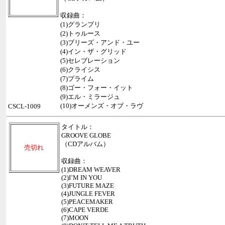
収録曲：
(1)グランプリ
(2)トゥルース
(3)ブリーズ・アンド・ユー
(4)イン・ザ・グリッド
(5)セレブレーション
(6)クライシス
(7)プライム
(8)ゴー・フォー・イット
(9)エル・ミラージュ
(10)オーメンズ・オブ・ラヴ
CSCL-1009
タイトル：
GROOVE GLOBE
（CDアルバム）
売切れ
収録曲：
(1)DREAM WEAVER
(2)I’M IN YOU
(3)FUTURE MAZE
(4)JUNGLE FEVER
(5)PEACEMAKER
(6)CAPE VERDE
(7)MOON