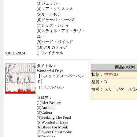
(3)ジェラシー
(4)ユア・クリスマス
(5)ルート405
(6)ドゥーバ・ウーバ!!
(7)ビッグ・シティ
(8)スティル・アイ・ラヴ・
ユー
(9)ハード・ボイルド
(10)アルカディア
(11)レイチェル
VRCL-2024
タイトル：
商品の状態
Wonderful Days
状態：
中古CD
【T-スクェアスーパーバン
ド】
盤質： B
（CDアルバム）
備考： スリーブケース仕
収録曲：
(1)Islet Beauty
(2)Anthem
(3)Calera
(4)Seeking The Pearl
(5)Wonderful Days
(6)Blues For Monk
(7)Sweet Catastrophe
(8)Freckles