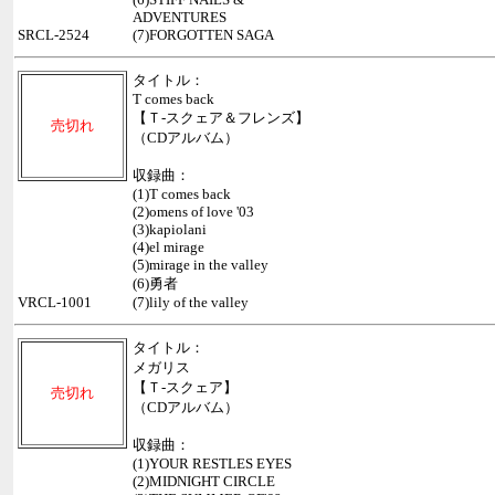
ADVENTURES
SRCL-2524
(7)FORGOTTEN SAGA
タイトル：
T comes back
【Ｔ-スクェア＆フレンズ】
売切れ
（CDアルバム）
収録曲：
(1)T comes back
(2)omens of love '03
(3)kapiolani
(4)el mirage
(5)mirage in the valley
(6)勇者
VRCL-1001
(7)lily of the valley
タイトル：
メガリス
【Ｔ-スクェア】
売切れ
（CDアルバム）
収録曲：
(1)YOUR RESTLES EYES
(2)MIDNIGHT CIRCLE