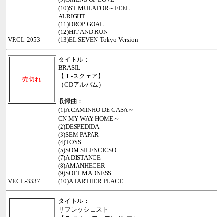
(10)STIMULATOR～FEEL
ALRIGHT
(11)DROP GOAL
(12)HIT AND RUN
VRCL-2053
(13)EL SEVEN-Tokyo Version-
タイトル：
BRASIL
【Ｔ-スクェア】
売切れ
（CDアルバム）
収録曲：
(1)A CAMINHO DE CASA～
ON MY WAY HOME～
(2)DESPEDIDA
(3)SEM PAPAR
(4)TOYS
(5)SOM SILENCIOSO
(7)A DISTANCE
(8)AMANHECER
(9)SOFT MADNESS
VRCL-3337
(10)A FARTHER PLACE
タイトル：
リフレッシェスト