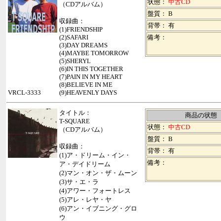
状態：
中古CD
（CDアルバム）
盤質： B
収録曲：
背帯：
有
(1)FRIENDSHIP
(2)SAFARI
備考：
(3)DAY DREAMS
(4)MAYBE TOMORROW
(5)SHERYL
(6)IN THIS TOGETHER
(7)PAIN IN MY HEART
(8)BELIEVE IN ME
VRCL-3333
(9)HEAVENLY DAYS
タイトル：
商品の状態
T-SQUARE
状態：
中古CD
（CDアルバム）
盤質： B
収録曲：
背帯：
有
(1)ア・ドリーム・イン・
備考：
ア・デイドリーム
(2)マン・オン・ザ・ムーン
(3)サ・エ・ラ
(4)アワー・フォートレス
(5)アレ・レヤ・ヤ
(6)アン・イブニング・グロ
ウ