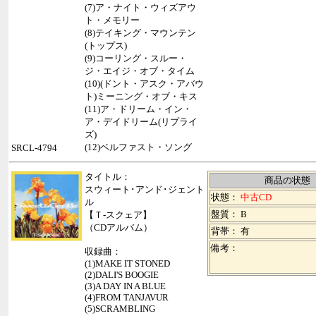
(7)ア・ナイト・ウィズアウ
ト・メモリー
(8)テイキング・マウンテン
(トップス)
(9)コーリング・スルー・
ジ・エイジ・オブ・タイム
(10)(ドント・アスク・アバウ
ト)ミーニング・オブ・キス
(11)ア・ドリーム・イン・
ア・デイドリーム(リプライ
ズ)
(12)ベルファスト・ソング
SRCL-4794
タイトル：
商品の状態
スウィート･アンド･ジェント
状態：
中古CD
ル
盤質： B
【Ｔ-スクェア】
（CDアルバム）
背帯：
有
備考：
収録曲：
(1)MAKE IT STONED
(2)DALI'S BOOGIE
(3)A DAY IN A BLUE
(4)FROM TANJAVUR
(5)SCRAMBLING