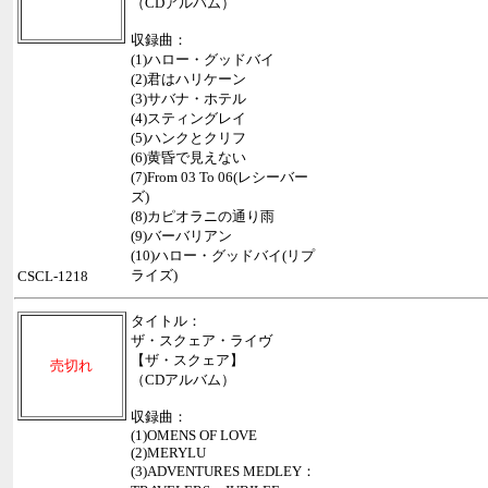
（CDアルバム）
収録曲：
(1)ハロー・グッドバイ
(2)君はハリケーン
(3)サバナ・ホテル
(4)スティングレイ
(5)ハンクとクリフ
(6)黄昏で見えない
(7)From 03 To 06(レシーバー
ズ)
(8)カピオラニの通り雨
(9)バーバリアン
(10)ハロー・グッドバイ(リプ
ライズ)
CSCL-1218
タイトル：
ザ・スクェア・ライヴ
【ザ・スクェア】
売切れ
（CDアルバム）
収録曲：
(1)OMENS OF LOVE
(2)MERYLU
(3)ADVENTURES MEDLEY：