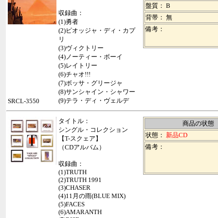
盤質： B
収録曲：
背帯：
無
(1)勇者
備考：
(2)ピオッジャ・ディ・カプ
リ
(3)ヴィクトリー
(4)ノーティー・ボーイ
(5)レイトリー
(6)チャオ!!!
(7)ボッサ・グリージャ
(8)サンシャイン・シャワー
(9)テラ・ディ・ヴェルデ
SRCL-3550
タイトル：
商品の状態
シングル・コレクション
状態：
新品CD
【T-スクェア】
備考：
（CDアルバム）
収録曲：
(1)TRUTH
(2)TRUTH 1991
(3)CHASER
(4)11月の雨(BLUE MIX)
(5)FACES
(6)AMARANTH