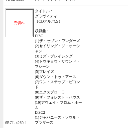
タイトル：
グラヴィティ
（CDアルバム）
売切れ
収録曲：
DISC1
(1)ザ・セヴン・ワンダーズ
(2)セイリング・ジ・オーシ
ャン
(3)ミズ・ブレイシング
(4)トウキョウ・サウンド・
マシーン
(5)プレイズ
(6)ダウン・トゥ・アース
(7)ワン・ステップ・ビヨン
ド
(8)エクスプローラー
(9)ザ・フォレスト・ハウス
(10)アウェイ・フロム・ホー
ム
DISC2
(1)ジャパニーズ・ソウル・
ブラザース
SRCL-4260-1