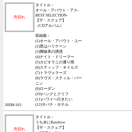
タイトル：
オール・アバウト・アス-
BEST SELECTION-
売切れ
【ザ・スクェア】
（CDアルバム）
収録曲：
(1)オール・アバウト・ユー
(2)君はハリケーン
(3)脚線美の誘惑
(4)ナイト・ドリーマー
(5)カピオラニの通り雨
(6)スティッフ・ネイルズ
(7)トラヴェラーズ
(8)ラヴズ・スティル・バー
ニン
(9)ローダン
(10)ハンクとクリフ
(11)ハワイへ行きたい
(12)サバナ・ホテル
30DH-163
タイトル：
うち水にRainbow
【ザ・スクェア】
売切れ