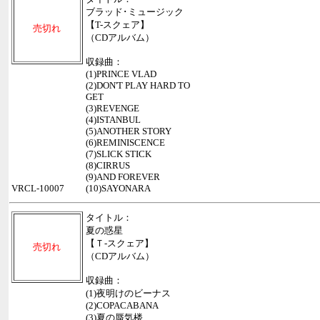
ブラッド･ミュージック
【T-スクェア】
売切れ
（CDアルバム）
収録曲：
(1)PRINCE VLAD
(2)DON'T PLAY HARD TO
GET
(3)REVENGE
(4)ISTANBUL
(5)ANOTHER STORY
(6)REMINISCENCE
(7)SLICK STICK
(8)CIRRUS
(9)AND FOREVER
VRCL-10007
(10)SAYONARA
タイトル：
夏の惑星
【Ｔ-スクェア】
売切れ
（CDアルバム）
収録曲：
(1)夜明けのビーナス
(2)COPACABANA
(3)夏の蜃気楼