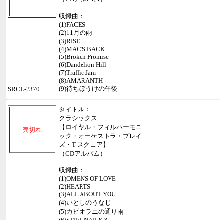
収録曲：
(1)FACES
(2)11月の雨
(3)RISE
(4)MAC'S BACK
(5)Broken Promise
(6)Dandelion Hill
(7)Traffic Jam
(8)AMARANTH
(9)待ちぼうけの午後
SRCL-2370
タイトル：
クラシックス
【ロイヤル・フィルハーモニ
売切れ
ック・オーケストラ・プレイ
ズ・T-スクェア】
（CDアルバム）
収録曲：
(1)OMENS OF LOVE
(2)HEARTS
(3)ALL ABOUT YOU
(4)いとしのうなじ
(5)カピオラニの通り雨
(6)STIFF NAILS &