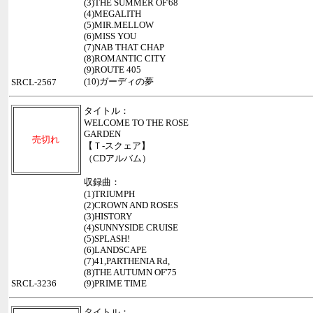
(3)THE SUMMER OF'68
(4)MEGALITH
(5)MIR.MELLOW
(6)MISS YOU
(7)NAB THAT CHAP
(8)ROMANTIC CITY
(9)ROUTE 405
(10)ガーディの夢
SRCL-2567
タイトル：
WELCOME TO THE ROSE
GARDEN
売切れ
【Ｔ-スクェア】
（CDアルバム）
収録曲：
(1)TRIUMPH
(2)CROWN AND ROSES
(3)HISTORY
(4)SUNNYSIDE CRUISE
(5)SPLASH!
(6)LANDSCAPE
(7)41,PARTHENIA Rd,
(8)THE AUTUMN OF'75
SRCL-3236
(9)PRIME TIME
タイトル：