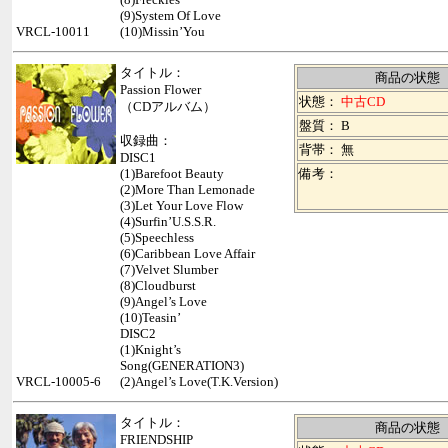
(9)System Of Love
VRCL-10011
(10)Missin’You
タイトル：
商品の状態
Passion Flower
状態：
中古CD
（CDアルバム）
盤質： B
収録曲：
背帯：
無
DISC1
(1)Barefoot Beauty
備考：
(2)More Than Lemonade
(3)Let Your Love Flow
(4)Surfin’U.S.S.R.
(5)Speechless
(6)Caribbean Love Affair
(7)Velvet Slumber
(8)Cloudburst
(9)Angel’s Love
(10)Teasin’
DISC2
(1)Knight’s
Song(GENERATION3)
VRCL-10005-6
(2)Angel’s Love(T.K.Version)
タイトル：
商品の状態
FRIENDSHIP