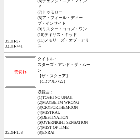
(6)チェンジ・ユア・マイン
ド
(7)トゥモロー
(8)ア・フィール・ディー
プ・インサイド
(9)ミスター・ココズ・ワン
(10)テキサス・キッド
(11)メモリーズ・オブ・アリ
35DH-57
ス
32DH-741
タイトル：
スターズ・アンド・ザ・ムー
ン
売切れ
【ザ・スクェア】
（CDアルバム）
収録曲：
(1)TOSHI NO UNAJI
(2)MAYBE I'M WRONG
(3)CRYFORTHEMOON
(4)MISTRAL
(5)DESTINATION
(6)OVERNIGHT SENSATION
(7)MIST OF TIME
35DH-158
(8)ENRAI