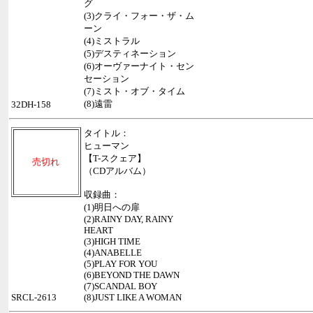
グ
(3)クライ・フォー・ザ・ム
ーン
(4)ミストラル
(5)デスティネーション
(6)オーヴァーナイト・セン
セーション
(7)ミスト・オブ・タイム
(8)遠雷
32DH-158
タイトル：
ヒューマン
【T-スクェア】
売切れ
（CDアルバム）
収録曲：
(1)明日への扉
(2)RAINY DAY, RAINY
HEART
(3)HIGH TIME
(4)ANABELLE
(5)PLAY FOR YOU
(6)BEYOND THE DAWN
(7)SCANDAL BOY
SRCL-2613
(8)JUST LIKE A WOMAN