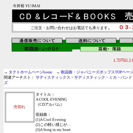
今井裕 YU IMAI
。
０３
ご注文・お問い合わせはお電話でも承ります
１万円以上
→
タクトホームページhome
→
歌謡曲・ジャパニーズポップスTOPペー
関連アーチスト：
サディスティックス
・
サディスティック・ミカ・バンド
ズ
タイトル：
A COOL EVENING
（CDアルバム）
売切れ
収録曲：
(1)A Cool Evening
(2)この軽い感じが…
(3)A Song in my heart