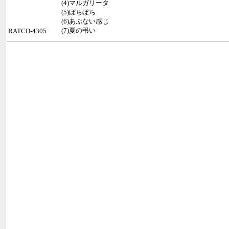
(4)マルガリータ
(5)ぼちぼち
(6)あぶない感じ
(7)夏の弔い
RATCD-4305