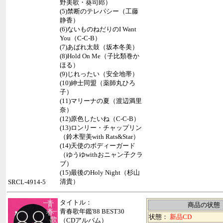
野美歌・葵司郎）
(5)禁断のテレパシー（工藤
静香）
(6)ないものねだりのI Want
You（C-C-B）
(7)あばれ太鼓（坂本冬美）
(8)Hold On Me（子比類巻か
ほる）
(9)じれったい（安全地帯）
(10)紳士同盟（薬師丸ひろ
子）
(11)マリーナの夏（渡辺満里
奈）
(12)原色したいね（C-C-B）
(13)ロンリー・チャップリン
（鈴木聖美with Rats&Star）
(14)天使のボディーガード
（ゆうゆwithおニャン子クラ
ブ）
(15)最後のHoly Night（杉山
清貴）
SRCL-4914-5
タイトル：
商品の状態
青春歌年鑑'88 BEST30
状態：
新品CD
（CDアルバム）