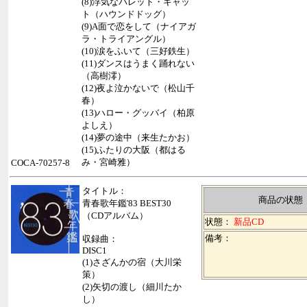
(8)浮気なパレット・キャッ
ト（ハウンドドッグ）
(9)A面で恋をして（ナイアガ
ラ・トライアングル）
(10)涙をふいて（三好鉄生）
(11)ダンスはうまく踊れない
（高樹澪）
(12)夜よ泣かないで（松山千
春）
(13)ハロー・グッバイ（柏原
よしえ）
(14)夢の途中（来生たかお）
(15)ふたりの大阪（都はる
み・宮崎雅）
COCA-70257-8
タイトル：
商品の状態
青春歌年鑑'83 BEST30
（CDアルバム）
状態：
新品CD
備考：
収録曲：
DISC1
(1)さざんかの宿（大川栄
策）
(2)矢切の渡し（細川たか
し）