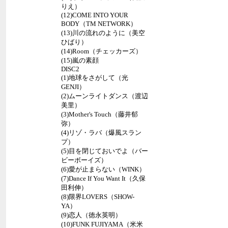
りえ）
(12)COME INTO YOUR
BODY（TM NETWORK）
(13)川の流れのように（美空
ひばり）
(14)Room（チェッカーズ）
(15)嵐の素顔
DISC2
(1)地球をさがして（光
GENJI）
(2)ムーンライトダンス（渡辺
美里）
(3)Mother's Touch（藤井郁
弥）
(4)リゾ・ラバ（爆風スラン
プ）
(5)目を閉じておいでよ（バー
ビーボーイズ）
(6)愛が止まらない（WINK）
(7)Dance If You Want It（久保
田利伸）
(8)限界LOVERS（SHOW-
YA）
(9)恋人（徳永英明）
(10)FUNK FUJIYAMA（米米