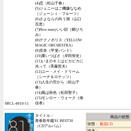
(4)恋（松山千春）
(5)ジェニーはご機嫌ななめ
（ジューシィ・フルーツ）
(6)さよならの向う側（山口
百恵）
(7)How manyいい顔（郷ひろ
み）
(8)テクノポリス（YELLOW
MAGIC ORCHESTRA）
(9)安奈（甲斐バンド）
(10)重いつばさ（岸田智史）
(11)いまのキミはピカピカに
光って（斉藤哲夫）
(12)ユー・メイ・ドリーム
（シーナ＆ロケッツ）
(13)人生の空から（松山千
春）
(14)風は秋色（松田聖子）
(15)モンロー・ウォーク（南
佳孝）
SRCL-4910-11
タイトル：
商品の状態
青春歌年鑑'81 BEST30
状態：
新品CD
（CDアルバム）
備考：