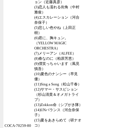
ョン（近藤真彦）
(3)恋人も濡れる街角（中村
雅俊）
(4)エスカレーション（河合
奈保子）
(5)悲しい色やね（上田正
樹）
(6)君に、胸キュン。
（YELLOW MAGIC
ORCHESTRA）
(7)メリーアン（ALFEE）
(8)春なのに（柏原芳恵）
(9)僕笑っちゃいます（風見
慎吾）
(10)夏色のナンシー（早見
優）
(11)Sing a Song（松山千春）
(12)サマー・サスピション
（杉山清貴＆オメガトライ
ブ）
(13)Zokkon命（シブがき隊）
(14)UNバランス（河合奈保
子）
(15)夏をあきらめて（研ナオ
コ）
COCA-70259-80