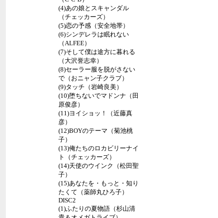
(4)あの娘とスキャンダル
（チェッカーズ）
(5)恋の予感（安全地帯）
(6)シンデレラは眠れない
（ALFEE）
(7)そして僕は途方に暮れる
（大沢誉志幸）
(8)セーラー服を脱がさない
で（おニャン子クラブ）
(9)タッチ（岩崎良美）
(10)堕ちないでマドンナ（田
原俊彦）
(11)ヨイショッ！（近藤真
彦）
(12)BOYのテーマ（菊池桃
子）
(13)俺たちのロカビリーナイ
ト（チェッカーズ）
(14)天使のウインク（松田聖
子）
(15)あなたを・もっと・知り
たくて（薬師丸ひろ子）
DISC2
(1)ふたりの夏物語（杉山清
貴＆オメガトライブ）