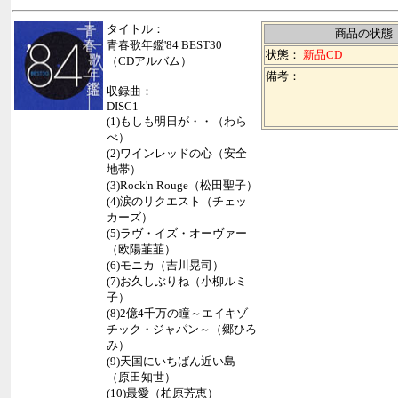
タイトル：
商品の状態
青春歌年鑑'84 BEST30
状態：
新品CD
（CDアルバム）
備考：
収録曲：
DISC1
(1)もしも明日が・・（わら
べ）
(2)ワインレッドの心（安全
地帯）
(3)Rock'n Rouge（松田聖子）
(4)涙のリクエスト（チェッ
カーズ）
(5)ラヴ・イズ・オーヴァー
（欧陽韮韮）
(6)モニカ（吉川晃司）
(7)お久しぶりね（小柳ルミ
子）
(8)2億4千万の瞳～エイキゾ
チック・ジャパン～（郷ひろ
み）
(9)天国にいちばん近い島
（原田知世）
(10)最愛（柏原芳恵）