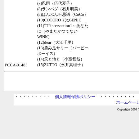
(7)忍雨（伍代夏子）
(8)ランバダ（石井明美）
(9)はんぶん不思議（CoCo）
(10)COCORO（光GENJI）
(11)“T”intersection1～あなた
に（やまだかつてない
WINK）
(12)dear（大江千里）
(13)勇み足サミー（バービー
ボーイズ）
(14)天と地と（小室哲哉）
(15)ZUTTO（永井真理子）
PCCA-01483
・・・・・・・・・
個人情報保護ポリシー
・・・・・・・・
ホームページ
Copyright 2009 T