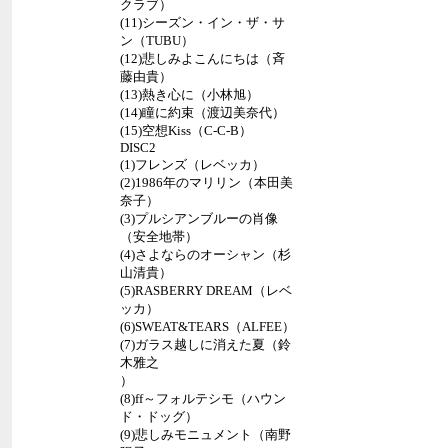
クラブ）
(11)シーズン・イン・ザ・サ
ン（TUBU）
(12)悲しみよこんにちは（斉
藤由貴）
(13)熱き心に（小林旭）
(14)瞳に約束（渡辺美奈代）
(15)空想Kiss（C-C-B）
DISC2
(1)フレンズ（レベッカ）
(2)1986年のマリリン（本田美
奈子）
(3)プルシアンブルーの肖像
（安全地帯）
(4)さよならのオーシャン（杉
山清貴）
(5)RASBERRY DREAM（レベ
ッカ）
(6)SWEAT&TEARS（ALFEE）
(7)ガラス越しに消えた夏（鈴
木雅之
）
(8)ff～フォルテシモ（ハウン
ド・ドッグ）
(9)悲しみモニュメント（南野