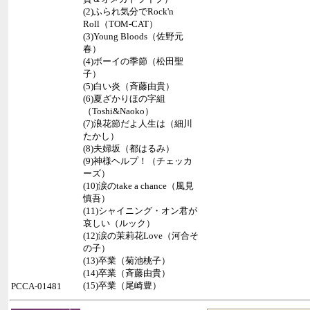
(2)ふられ気分でRock'n
Roll（TOM-CAT）
(3)Young Bloods（佐野元
春）
(4)ボーイの季節（松田聖
子）
(5)白い炎（斉藤由貴）
(6)夏ざかりほの字組
（Toshi&Naoko）
(7)浪花節だよ人生は（細川
たかし）
(8)夫婦坂（都はるみ）
(9)神様ヘルプ！（チェッカ
ーズ）
(10)涙のtake a chance（風見
慎吾）
(11)シャイニング・オン君が
哀しい（ルック）
(12)涙の茉莉花Love（河合そ
の子）
(13)卒業（菊池桃子）
(14)卒業（斉藤由貴）
(15)卒業（尾崎豊）
PCCA-01481