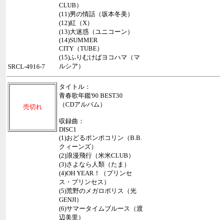
CLUB）
(11)男の情話（坂本冬美）
(12)紅（X）
(13)大迷惑（ユニコーン）
(14)SUMMER
CITY（TUBE）
(15)ふりむけばヨコハマ（マ
ルシア）
SRCL-4916-7
タイトル：
青春歌年鑑'90 BEST30
（CDアルバム）
売切れ
収録曲：
DISC1
(1)おどるポンポコリン（B.B.
クィーンズ）
(2)浪漫飛行（米米CLUB）
(3)さよなら人類（たま）
(4)OH YEAR！（プリンセ
ス・プリンセス）
(5)荒野のメガロポリス（光
GENJI）
(6)サマータイムブルース（渡
辺美里）