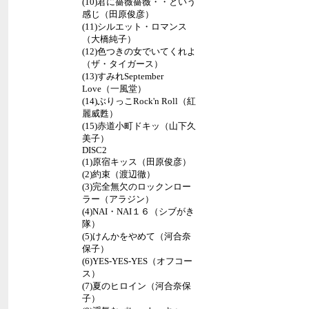
(10)君に薔薇薔薇・・という
感じ（田原俊彦）
(11)シルエット・ロマンス
（大橋純子）
(12)色つきの女でいてくれよ
（ザ・タイガース）
(13)すみれSeptember
Love（一風堂）
(14)ぶりっこRock'n Roll（紅
麗威甦）
(15)赤道小町ドキッ（山下久
美子）
DISC2
(1)原宿キッス（田原俊彦）
(2)約束（渡辺徹）
(3)完全無欠のロックンロー
ラー（アラジン）
(4)NAI・NAI１６（シブがき
隊）
(5)けんかをやめて（河合奈
保子）
(6)YES-YES-YES（オフコー
ス）
(7)夏のヒロイン（河合奈保
子）