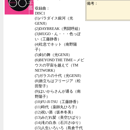
備考：
収録曲：
DISC1
(1)パラダイス銀河（光
GENJI）
(2)DAYBREAK（男闘呼組）
(3)MUGO・ん・・・色っぽ
い（工藤静香）
(4)吐息でネット（南野陽
子）
(5)剣の舞（光GENJI）
(6)BEYOND THE TIME～メビ
ウスの宇宙を越えて（TM
NETWORK）
(7)ガラスの十代（光GENJI）
(8)旅立ちはフリージア（松
田聖子）
(9)はいからさんが通る（南
野陽子）
(10)FU-JI-TSU（工藤静香）
(11)時代（薬師丸ひろ子）
(12)祝い酒（坂本冬美）
(13)みだれ髪（美空ひばり）
(14)滝の白糸（石川さゆり）
(15)人生いろいろ（島倉千代