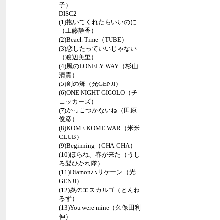
子）
DISC2
(1)抱いてくれたらいいのに
（工藤静香）
(2)Beach Time（TUBE）
(3)恋したっていいじゃない
（渡辺美里）
(4)風のLONELY WAY（杉山
清貴）
(5)剣の舞（光GENJI）
(6)ONE NIGHT GIGOLO（チ
ェッカーズ）
(7)かっこつかないね（田原
俊彦）
(8)KOME KOME WAR（米米
CLUB）
(9)Beginning（CHA-CHA）
(10)ほらね、春が来た（うし
ろ髪ひかれ隊）
(11)Diamonハリケーン（光
GENJI）
(12)炎のエスカルゴ（とんね
るず）
(13)You were mine（久保田利
伸）