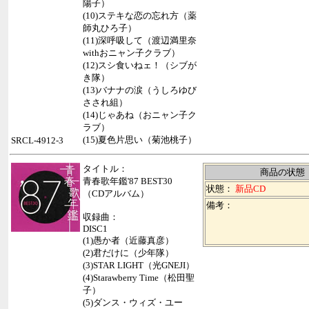
陽子）
(10)ステキな恋の忘れ方（薬
師丸ひろ子）
(11)深呼吸して（渡辺満里奈
withおニャン子クラブ）
(12)スシ食いねェ！（シブが
き隊）
(13)バナナの涙（うしろゆび
さされ組）
(14)じゃあね（おニャン子ク
ラブ）
(15)夏色片思い（菊池桃子）
SRCL-4912-3
タイトル：
商品の状態
青春歌年鑑'87 BEST30
状態：
新品CD
（CDアルバム）
備考：
収録曲：
DISC1
(1)愚か者（近藤真彦）
(2)君だけに（少年隊）
(3)STAR LIGHT（光GNEJI）
(4)Starawberry Time（松田聖
子）
(5)ダンス・ウィズ・ユー