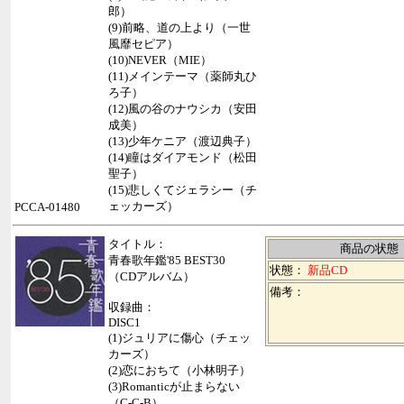
郎）
(9)前略、道の上より（一世
風靡セピア）
(10)NEVER（MIE）
(11)メインテーマ（薬師丸ひ
ろ子）
(12)風の谷のナウシカ（安田
成美）
(13)少年ケニア（渡辺典子）
(14)瞳はダイアモンド（松田
聖子）
(15)悲しくてジェラシー（チ
ェッカーズ）
PCCA-01480
タイトル：
商品の状態
青春歌年鑑'85 BEST30
状態：
新品CD
（CDアルバム）
備考：
収録曲：
DISC1
(1)ジュリアに傷心（チェッ
カーズ）
(2)恋におちて（小林明子）
(3)Romanticが止まらない
（C-C-B）