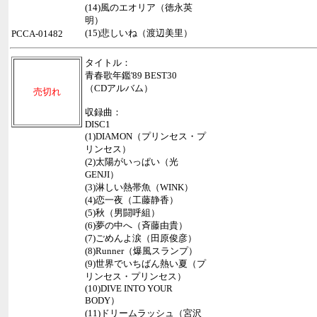
(14)風のエオリア（徳永英
明）
(15)悲しいね（渡辺美里）
PCCA-01482
タイトル：
青春歌年鑑'89 BEST30
（CDアルバム）
売切れ
収録曲：
DISC1
(1)DIAMON（プリンセス・プ
リンセス）
(2)太陽がいっぱい（光
GENJI）
(3)淋しい熱帯魚（WINK）
(4)恋一夜（工藤静香）
(5)秋（男闘呼組）
(6)夢の中へ（斉藤由貴）
(7)ごめんよ涙（田原俊彦）
(8)Runner（爆風スランプ）
(9)世界でいちばん熱い夏（プ
リンセス・プリンセス）
(10)DIVE INTO YOUR
BODY）
(11)ドリームラッシュ（宮沢