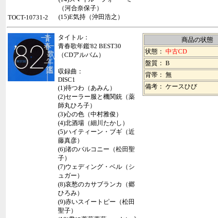
（河合奈保子）
(15)E気持（沖田浩之）
TOCT-10731-2
タイトル：
商品の状態
青春歌年鑑'82 BEST30
状態：
中古CD
（CDアルバム）
盤質： B
収録曲：
背帯：
無
DISC1
備考： ケースひび
(1)待つわ（あみん）
(2)セーラー服と機関銃（薬
師丸ひろ子）
(3)心の色（中村雅俊）
(4)北酒場（細川たかし）
(5)ハイティーン・ブギ（近
藤真彦）
(6)渚のバルコニー（松田聖
子）
(7)ウェディング・ベル（シ
ュガー）
(8)哀愁のカサブランカ（郷
ひろみ）
(9)赤いスイートピー（松田
聖子）