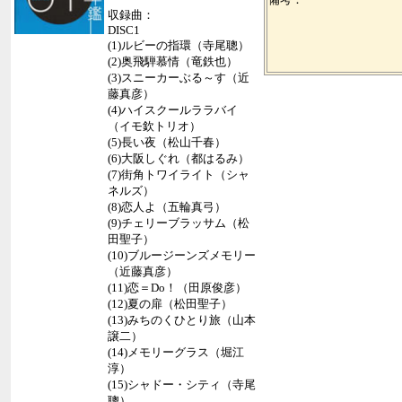
収録曲：
DISC1
(1)ルビーの指環（寺尾聰）
(2)奥飛騨慕情（竜鉄也）
(3)スニーカーぶる～す（近
藤真彦）
(4)ハイスクールララバイ
（イモ欽トリオ）
(5)長い夜（松山千春）
(6)大阪しぐれ（都はるみ）
(7)街角トワイライト（シャ
ネルズ）
(8)恋人よ（五輪真弓）
(9)チェリーブラッサム（松
田聖子）
(10)ブルージーンズメモリー
（近藤真彦）
(11)恋＝Do！（田原俊彦）
(12)夏の扉（松田聖子）
(13)みちのくひとり旅（山本
譲二）
(14)メモリーグラス（堀江
淳）
(15)シャドー・シティ（寺尾
聰）