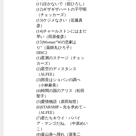
(11)泣かないで（舘ひろし）
(12)ギザギザハートの子守唄
（チェッカーズ）
(13)ケジメなさい（近藤真
彦）
(14)チャールストンにはまだ
早い（田原俊彦）
(15)Woman“Wの悲劇よ
り”（薬師丸ひろ子）
DISC2
(1)星屑のステージ（チェッ
カーズ）
(2)星空のディスタンス
（ALFEE）
(3)雨音はショパンの調べ
（小林麻美）
(4)時間の国のアリス（松田
聖子）
(5)愛情物語（原田知世）
(6)STARSHIP～光を求めて～
（ALFEE）
(7)君たちキウイ・パパイ
ア・マンゴだね。（中原めい
こ）
(8)釜山港へ帰れ（渥美二