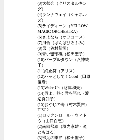
(3)大都会（クリスタルキン
グ）
(4)ランナウェイ（シャネル
ズ）
(5)ライディーン（YELLOW
MAGIC ORCHESTRA）
(6)さよなら（オフコース）
(7)河合（ばんばひろふみ）
(8)昴（谷村新司）
(9)青い珊瑚礁（松田聖子）
(10)パープルタウン（八神純
子）
(11)終止符（アリス）
(12)ハッとして！Good（田原
俊彦）
(13)Wake Up（財津和夫）
(14)唇よ、熱く君を語れ（渡
辺真知子）
(15)おやじの海（村木賢吉）
DISC2
(1)ロックンロール・ウィド
ウ（山口百恵）
(2)南回帰線（堀内孝雄・滝
ともはる）
(3)裸足の季節（松田聖子）