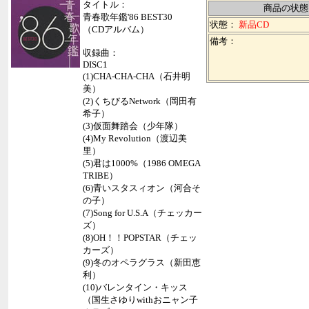
タイトル：
商品の状態
青春歌年鑑'86 BEST30
状態：
新品CD
（CDアルバム）
備考：
収録曲：
DISC1
(1)CHA-CHA-CHA（石井明
美）
(2)くちびるNetwork（岡田有
希子）
(3)仮面舞踏会（少年隊）
(4)My Revolution（渡辺美
里）
(5)君は1000%（1986 OMEGA
TRIBE）
(6)青いスタスィオン（河合そ
の子）
(7)Song for U.S.A（チェッカー
ズ）
(8)OH！！POPSTAR（チェッ
カーズ）
(9)冬のオペラグラス（新田恵
利）
(10)バレンタイン・キッス
（国生さゆりwithおニャン子