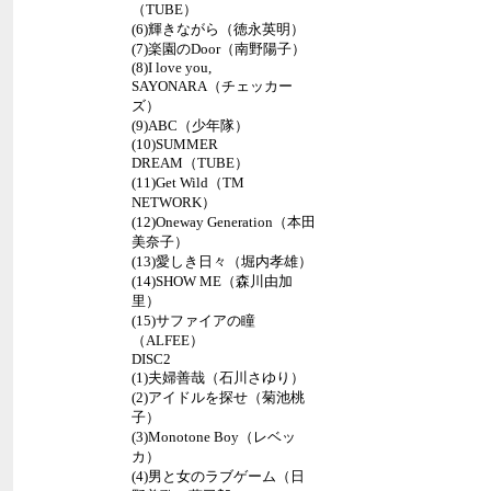
（TUBE）
(6)輝きながら（徳永英明）
(7)楽園のDoor（南野陽子）
(8)I love you,
SAYONARA（チェッカー
ズ）
(9)ABC（少年隊）
(10)SUMMER
DREAM（TUBE）
(11)Get Wild（TM
NETWORK）
(12)Oneway Generation（本田
美奈子）
(13)愛しき日々（堀内孝雄）
(14)SHOW ME（森川由加
里）
(15)サファイアの瞳
（ALFEE）
DISC2
(1)夫婦善哉（石川さゆり）
(2)アイドルを探せ（菊池桃
子）
(3)Monotone Boy（レベッ
カ）
(4)男と女のラブゲーム（日