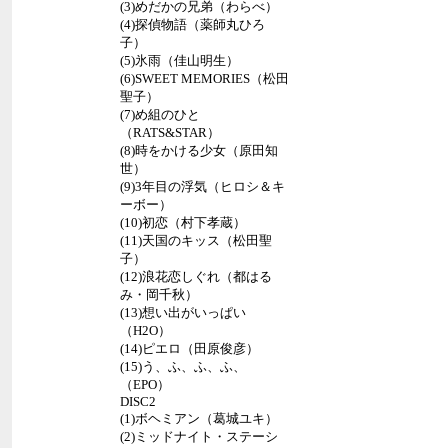
(3)めだかの兄弟（わらべ）
(4)探偵物語（薬師丸ひろ
子）
(5)氷雨（佳山明生）
(6)SWEET MEMORIES（松田
聖子）
(7)め組のひと
（RATS&STAR）
(8)時をかける少女（原田知
世）
(9)3年目の浮気（ヒロシ＆キ
ーボー）
(10)初恋（村下孝蔵）
(11)天国のキッス（松田聖
子）
(12)浪花恋しぐれ（都はる
み・岡千秋）
(13)想い出がいっぱい
（H2O）
(14)ピエロ（田原俊彦）
(15)う、ふ、ふ、ふ、
（EPO）
DISC2
(1)ボヘミアン（葛城ユキ）
(2)ミッドナイト・ステーシ