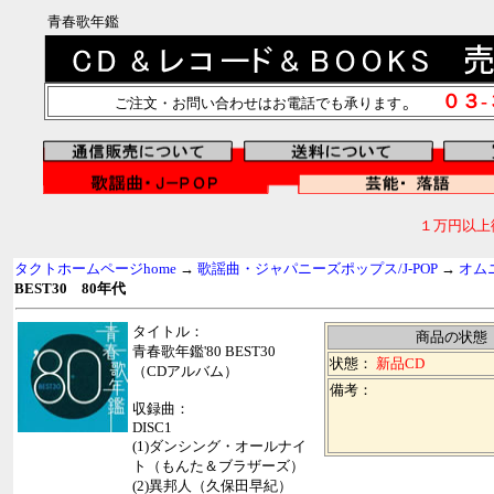
青春歌年鑑
。
０３
ご注文・お問い合わせはお電話でも承ります
１万円以上
タクトホームページhome
→
歌謡曲・ジャパニーズポップス/J-POP
→
オム
BEST30 80年代
タイトル：
商品の状態
青春歌年鑑'80 BEST30
状態：
新品CD
（CDアルバム）
備考：
収録曲：
DISC1
(1)ダンシング・オールナイ
ト（もんた＆ブラザーズ）
(2)異邦人（久保田早紀）