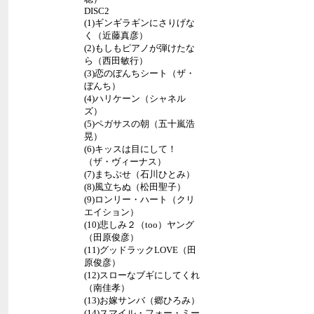
DISC2
(1)ギンギラギンにさりげな
く（近藤真彦）
(2)もしもピアノが弾けたな
ら（西田敏行）
(3)恋のぼんちシート（ザ・
ぼんち）
(4)ハリケーン（シャネル
ズ）
(5)ペガサスの朝（五十嵐浩
晃）
(6)キッスは目にして！
（ザ・ヴィーナス）
(7)まちぶせ（石川ひとみ）
(8)風立ちぬ（松田聖子）
(9)ロンリー・ハート（クリ
エイション）
(10)悲しみ２（too）ヤング
（田原俊彦）
(11)グッドラックLOVE（田
原俊彦）
(12)スローなブギにしてくれ
（南佳孝）
(13)お嫁サンバ（郷ひろみ）
(14)スマイル・フォー・ミー