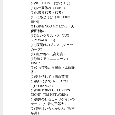
(7)NO TITLIST（宮沢りえ）
(8)あー夏休み（TUBE）
(9)お祭り忍者（忍者）
(10)にちようび（JITTERIN'
JINN）
(11)GIVE YOU MY LOVE（久
保田利伸）
(12)白いクリスマス（JUN
SKY WALKERS）
(13)夜明けのブレス（チェッ
カーズ）
(14)虹の都へ（高野寛）
(15)働く男（ユニコーン）
DISC2
(1)くちびるから媚薬（工藤静
香）
(2)夢を信じて（徳永英明）
(3)あいにきてI NEED YOU！
（GO-BANG'S）
(4)THE POINT OF LOVERS'
NIGHT（TM NETWORK）
(5)勇気のしるし～リゲインの
テーマ（牛若丸三郎太）
(6)能登はいらんかいね（坂本
冬美）